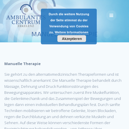
Skip
to
Durch die weitere Nutzung
content
der Seite stimmst du der
Verwendung von Cookies
zu.
Weitere Informationen
MANUELLE THERAPIE
Akzeptieren
Manuelle Therapie
Sie gehört zu den alternativmedizinischen Therapieformen und ist
wissenschaftlich anerkannt: Die Manuelle Therapie behandelt durch
Massage, Dehnung und Druck Funktionsstörungen des
Bewegungsapparates. Wir untersuchen zuerst Ihre Muskelfunktion,
die Gelenkmechanik und das Zusammenspiel der Bewegungen und
legen dann einen individuellen Behandlungsplan fest. Durch sanfte
Techniken mobilisieren wir betroffene Gelenke, lösen Blockaden,
regen die Durchblutung an und dehnen verkürzte Muskeln und
Sehnen. Auf diese Weise können verschiedenste Formen der
Beeinträchtigung behandelt werden – von Arthrose über